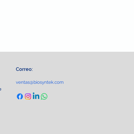
Correo:
ventas@biosyntek.com
e