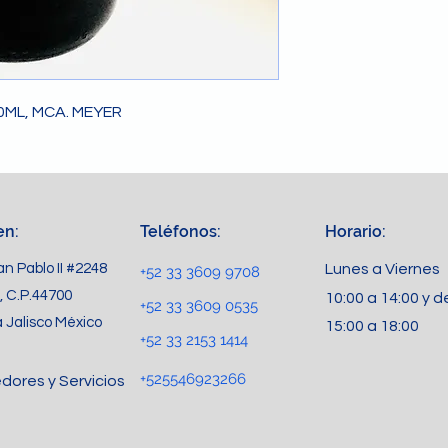
00ML, MCA. MEYER
en:
Teléfonos:
Horario:
n Pablo II #2248
Lunes a Viernes
+52 33 3609 9708
, C.P.44700
10:00 a 14:00 y d
+52 33 3609 0535
 Jalisco México
15:00 a 18:00
+52 33 2153 1414
+525546923266
dores y Servicios