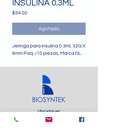
INSULINA 0.3ML
Precio
$54.00
Agotado
Jeringa para insulina 0.3ml, 32G X
6mm Paq. /10 piezas, Marca DL
Ubicados en:
Calzada Juan Pablo II #2248 Col.Oblatos ,
C.P.44700 Guadalajara Jalisco México