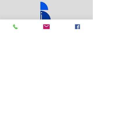
Ubicados en:
Calzada Juan Pablo II #2248 Col.Oblatos ,
C.P.44700 Guadalajara Jalisco México
Teléfonos:
+52 33 3609 9708
+52 33 3609 0535
+52 33 2153 1414
Horario:
Lunes a Viernes
10:00 a 14:00 y de