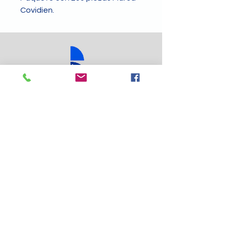
Covidien.
Ubicados en:
Calzada Juan Pablo II #2248 Col.Oblatos ,
C.P.44700 Guadalajara Jalisco México
Teléfonos:
+52 33 3609 9708
+52 33 3609 0535
+52 33 2153 1414